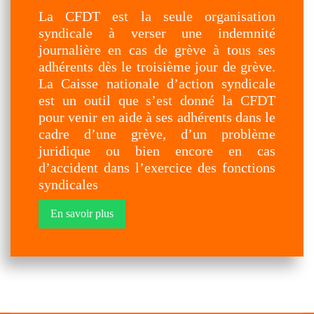
La CFDT est la seule organisation
syndicale à verser une indemnité
journalière en cas de grève à tous ses
adhérents dès le troisième jour de grève.
La Caisse nationale d’action syndicale
est un outil que s’est donné la CFDT
pour venir en aide à ses adhérents dans le
cadre d’une grève, d’un problème
juridique ou bien encore en cas
d’accident dans l’exercice des fonctions
syndicales
.
En savoir plus