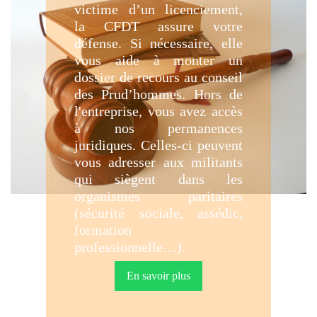
victime d’un licenciement,
la CFDT assure votre
défense. Si nécessaire, elle
vous aide à monter un
dossier de recours au conseil
des Prud’hommes. Hors de
l'entreprise, vous avez accès
à nos permanences
juridiques. Celles-ci peuvent
vous adresser aux militants
qui siègent dans les
organismes paritaires
(sécurité sociale, assédic,
formation
professionnelle…).
En savoir plus