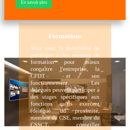
En savoir plus
Formations
Vous avez la possibilité de
participer à des sessions de
formation pour mieux
connaître l'entreprise, la
CFDT et son
fonctionnement. Les
délégués peuvent participer à
des stages spécifiques aux
fonctions qu'ils exercent
(délégué du proximité,
membre du CSE, membre du
CSSCT, conseiller