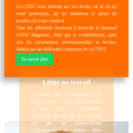
La CFDT vous informe sur vos droits, sur la vie de
votre profession, sur les initiatives et prises de
position de votre syndicat.
Tous les adhérents reçoivent à domicile le mensuel
CFDT Magazine, édité par la confédération, ainsi
que les informations professionnelles et locales,
éditées par les différentes structures de la CFDT.
En savoir plus
Litige au travail
Si vous êtes confronté à un
litige avec votre employeur,
si vous avez un problème
relevant du droit du travail
ou de la convention
collective, si vous êtes