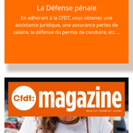
La Défense pénale
En adhérant à la CFDT, vous obtenez une
Téléchargez la Défense Pénale
assistance juridique, une assurance pertes de
salaire, la défense du permis de conduire, etc ...