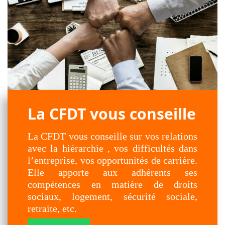
La CFDT vous conseille
La CFDT vous conseille sur vos relations
avec la hiérarchie , vos difficultés dans
l’entreprise, vos opportunités de carrière.
Elle apporte aux adhérents ses
compétences en matière de droits
sociaux, logement, sécurité sociale,
retraite, etc.