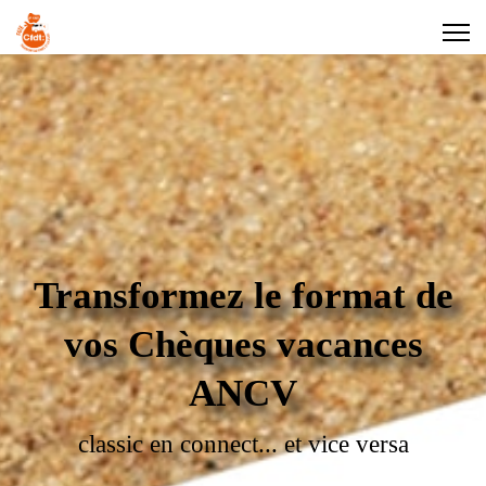
Transformez le format de
vos Chèques vacances
ANCV
classic en connect... et vice versa