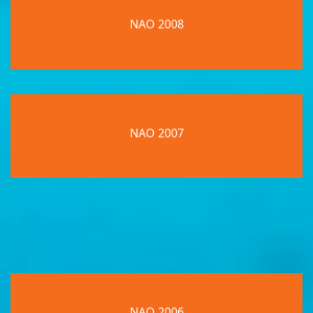
NAO 2008
Cliquez pour accéder
NAO 2007
Cliquez pour accéder
NAO 2006