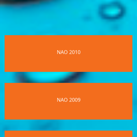
NAO 2010
Cliquez pour accéder
NAO 2009
Cliquez pour accéder