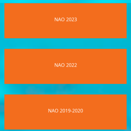
NAO 2023
Cliquez pour accéder
NAO 2022
Cliquez pour accéder
NAO 2019-2020
Cliquez pour accéder