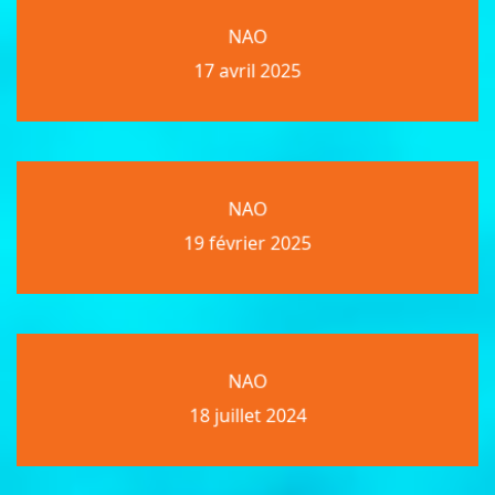
NAO
Cliquez pour accéder
17 avril 2025
NAO
Cliquez pour accéder
19 février 2025
NAO
Cliquez pour accéder
18 juillet 2024